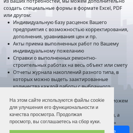
из Ваших потребностей, мы можем дополнительно
создать специальные формы в формате Excel, PDF
или другом:
Индивидуальную базу расценок Вашего
предприятия с возможностью корректирования,
дополнения, уравнивания цен и пр.
Акты приема выполненных работ по Вашему
индивидуальному пожеланию
Справки о выполненных ремонтно-
строительных работах на весь объект или смету
Отчеты журнала накоплений разного типа, в
которых можно выдеть заактированные
количества каждой работы с выбранного
периода или за целый год, и пр.
У Вас есть особый склад материалов? Мы можем
На этом сайте используются файлы cookie
приспособить к программе сметы, таким
для улучшения его функциональности и
образом, Вы сможете вставлять их в сметы, а
качества просмотра. Продолжая
потом бухгалтерии будет проще их списать
просмотр, вы соглашаетесь на сбор куки.
У Вас есть другие идеи, или Вы хотите