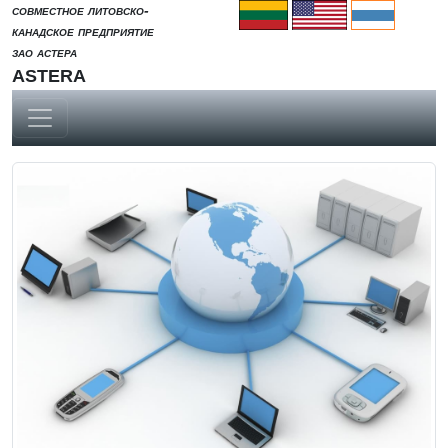
cовместное литовско-
канадское предприятие
зао астера
ASTERA